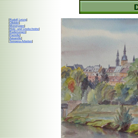
[
Rudolf Letzig
]
[
Ölbilder
]
[
Monotypien
]
[
Holz- und Linolschnitte
]
[
Radierungen
]
[
Pastelle
]
[
Aquarelle
]
[
Tempera-Arbeiten
]