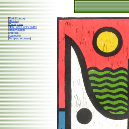
[
Rudolf Letzig
]
[
Ölbilder
]
[
Monotypien
]
[
Holz- und Linolschnitte
]
[
Radierungen
]
[
Pastelle
]
[
Aquarelle
]
[
Tempera-Arbeiten
]