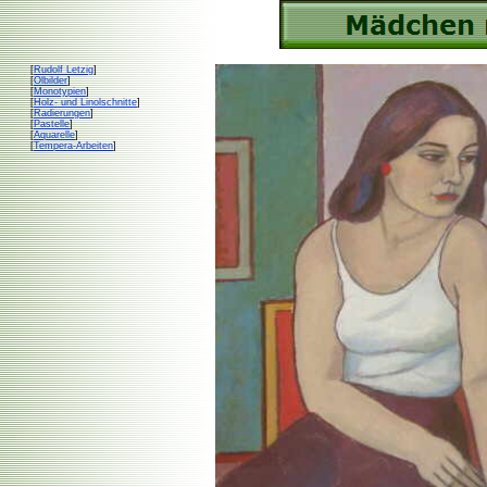
[
Rudolf Letzig
]
[
Ölbilder
]
[
Monotypien
]
[
Holz- und Linolschnitte
]
[
Radierungen
]
[
Pastelle
]
[
Aquarelle
]
[
Tempera-Arbeiten
]