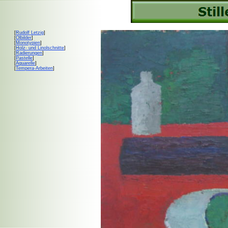
[
Rudolf Letzig
]
[
Ölbilder
]
[
Monotypien
]
[
Holz- und Linolschnitte
]
[
Radierungen
]
[
Pastelle
]
[
Aquarelle
]
[
Tempera-Arbeiten
]